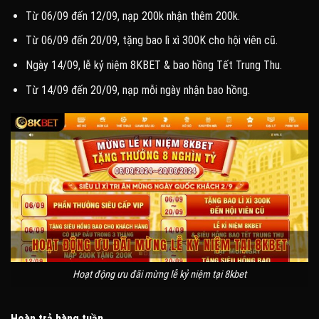
Từ 06/09 đến 12/09, nạp 200k nhận thêm 200k.
Từ 06/09 đến 20/09, tặng bao lì xì 300K cho hội viên cũ.
Ngày 14/09, lễ kỷ niệm 8KBET & bao hồng Tết Trung Thu.
Từ 14/09 đến 20/09, nạp mỗi ngày nhận bao hồng.
Hoạt động ưu đãi mừng lễ kỷ niệm tại 8kbet
Hoàn trả hàng tuần