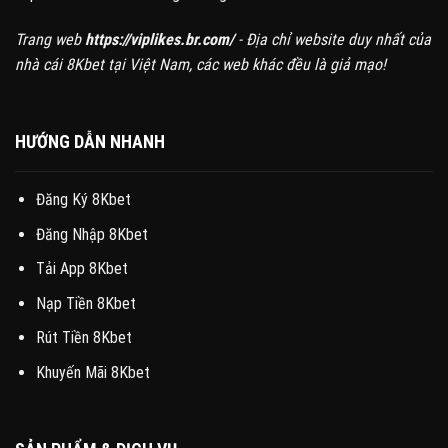
Trang web
https://viplikes.br.com/
- Địa chỉ website duy nhất của
nhà cái 8Kbet tại Việt Nam, các web khác đều là giả mạo!
HƯỚNG DẪN NHANH
Đăng Ký 8Kbet
Đăng Nhập 8Kbet
Tải App 8Kbet
Nạp Tiền 8Kbet
Rút Tiền 8Kbet
Khuyến Mãi 8Kbet