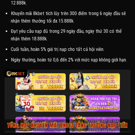
12.888k.
Khuyến mãi 8kbet tích lũy trên 300 điểm trong 6 ngày đầu sẽ
nhận thêm thưởng tối đa 15.888k.
Đạt yêu cầu nạp đủ trong 29 ngày đầu, ngày thứ 30 có thể
nhận thêm 18.888k.
Cuối tuần, hoàn 5% giá trị nạp cho tất cả hội viên.
Ngày thường, hoàn từ 0,6 đến 2% với mức nạp không giới hạn.