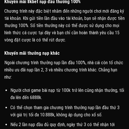
Khuyến mãi 8kbet nạp đầu thưởng 100%
Chương trình này đặc biệt nhắm đến những người chơi mới đăng ký
tài khoản. Khi gửi tiền lần đầu vào tài khoản, bạn sẽ nhận được tiền
thưởng 100%. Số tiền thưởng này có thể được sử dụng cho mọi
hình thức cá cược tại đây và bạn chỉ cần hoàn thành yêu cầu 15
vòng đặt cược là có thể rút được.
Khuyến mãi thưởng nạp khác
Ngoài chương trình thưởng nạp lần đầu 100%, nhà cái còn tổ chức
nhiều ưu đãi nạp lần 2, 3 và nhiều chương trình khác. Chẳng hạn
như:
Người chơi game bài nạp từ 100k trở lên cũng nhận thưởng, tối
đa lên đến 6888k.
Có thể chọn tham gia chương trình thưởng nạp lần đầu thứ 3
với giá trị tối đa 10.888k, không áp dụng cho xổ số.
Nếu 2 lần nạp đầu đủ quy định, ngày thứ 3 có thể nhận tới