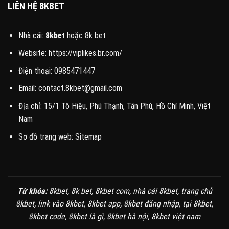
LIÊN HỆ 8KBET
Nhà cái:
8kbet
hoặc 8k bet
Website:
https://viplikes.br.com/
Điện thoại: 0985471447
Email:
contact.8kbet@gmail.com
Địa chỉ:
15/1 Tô Hiệu, Phú Thạnh, Tân Phú, Hồ Chí Minh, Việt
Nam
Sơ đồ trang web:
Sitemap
Từ khóa:
8kbet, 8k bet, 8kbet com, nhà cái 8kbet, trang chủ
8kbet, link vào 8kbet, 8kbet app, 8kbet đăng nhập, tại 8kbet,
8kbet code, 8kbet là gì, 8kbet hà nội, 8kbet việt nam