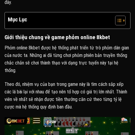
đây.
Mục Lục
Giới thiệu chung về game phỏm online 8kbet
Phỏm online 8kbet được hệ thống phát triển từ trò phỏm dân gian
của nước ta. Những ai đã từng chơi phỏm phiên bản truyền thống
chắc chắn sẽ chơi thành thạo với dạng trực tuyến này tại hệ
thống.
Theo đó, nhiệm vụ của bạn trong game này là tìm cách sắp xếp
các lá bài lại với nhau để tạo nên tổ hợp có giá trị lớn nhất. Thành
viên về nhất sẽ nhận được tiền thưởng căn cứ theo từng tỷ lệ
cược mà hệ thống quy định ban đầu.