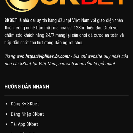
8KBET
là nhà cái uy tín hàng đầu tại Việt Nam với giao diện thân
thiện, công nghệ bảo mật mã hoá ssl 128bit hiện đại. Dịch vụ
chăm sóc khách hàng 24/7 mang lại sân chơi cá cược an toàn và
hấp dẫn nhất thu hút đông đảo người chơi.
Trang web
https://viplikes.br.com/
- Địa chỉ website duy nhất của
nhà cái 8Kbet tại Việt Nam, các web khác đều là giả mạo!
HƯỚNG DẪN NHANH
Đăng Ký 8Kbet
Đăng Nhập 8Kbet
Tải App 8Kbet