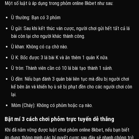
Một số luật ù áp dụng trong phỏm online 8kbet như sau:
Ù thường: Bạn có 3 phỏm
Ù gửi: Sau khi kết thúc ván cược, người chơi gửi hết tất cả lá
bài còn lại cho người khác thành công.
Ù khan: Không có cạ chờ nào.
Ù K: Bốc được 3 lá bài K và ăn thêm 1 quân K nữa.
Ù tròn: Thành viên cần có 10 lá bài tạo thành 1 sảnh.
Ù đền: Nếu bạn đánh 3 quân bài liên tục mà đều bị người chơi
kế bên ăn và khiến họ ù sẽ bị phạt đền cho các người chơi còn
lại.
Móm (Cháy): Không có phỏm hoặc cạ nào.
Bật mí 3 cách chơi phỏm trực tuyến dễ thắng
Khi đã nắm vững được luật chơi phỏm online 8kbet, nếu bạn biết
áp dụng thông minh các bí quyết cược sau đây sẽ nhanh chóng trở