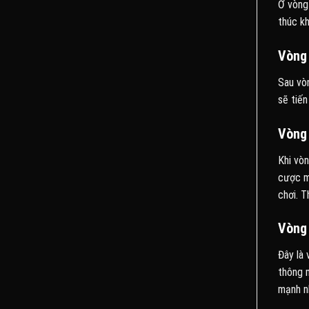
Ở vòng 
thúc k
Vòng
Sau vòn
sẽ tiến
Vòng
Khi vòn
cược m
chơi. T
Vòng
Đây là 
thông m
mạnh n