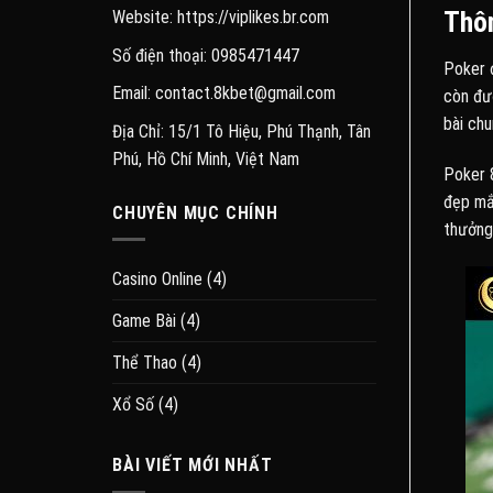
Thôn
Website:
https://viplikes.br.com
Số điện thoại: 0985471447
Poker đ
Email:
contact.8kbet@gmail.com
còn đượ
bài chu
Địa Chỉ:
15/1 Tô Hiệu, Phú Thạnh, Tân
Phú, Hồ Chí Minh, Việt Nam
Poker 
đẹp mắt
CHUYÊN MỤC CHÍNH
thưởng
Casino Online
(4)
Game Bài
(4)
Thể Thao
(4)
Xổ Số
(4)
BÀI VIẾT MỚI NHẤT