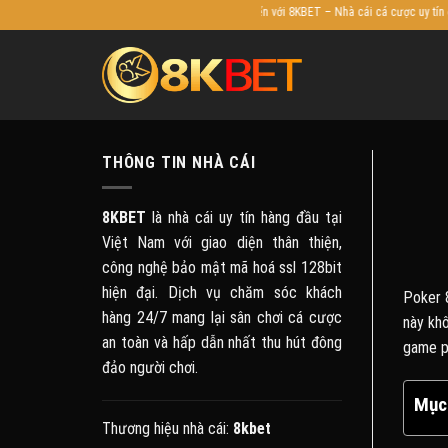
Chuyển
📢 Chào mừng quý khách đến với 8KBET – Nhà cái cá cược uy tín đẳng cấp hàng đầu Châ
đến
nội
dung
THÔNG TIN NHÀ CÁI
8KBET
là nhà cái uy tín hàng đầu tại
Việt Nam với giao diện thân thiện,
công nghệ bảo mật mã hoá ssl 128bit
hiện đại. Dịch vụ chăm sóc khách
Poker 
hàng 24/7 mang lại sân chơi cá cược
này khô
an toàn và hấp dẫn nhất thu hút đông
game po
đảo người chơi.
Mục
Thương hiệu nhà cái:
8kbet