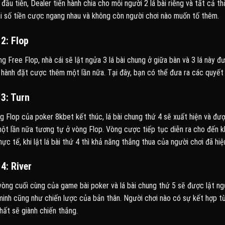
đầu tiên, Dealer tiến hành chia cho mỗi người 2 lá bài riêng và tất cả 
hi số tiền cược ngang nhau và không còn người chơi nào muốn tố thêm.
 2: Flop
g Free Flop, nhà cái sẽ lật ngửa 3 lá bài chung ở giữa bàn và 3 lá này đượ
 hành đặt cược thêm một lần nữa. Tại đây, bạn có thể đưa ra các quyết
 3: Turn
g Flop của poker 8kbet kết thúc, lá bài chung thứ 4 sẽ xuất hiện và được
ột lần nữa tương tự ở vòng Flop. Vòng cược tiếp tục diễn ra cho đến kh
hực tế, khi lật lá bài thứ 4 thì khả năng thắng thua của người chơi đã h
 4: River
vòng cuối cùng của game bài poker và lá bài chung thứ 5 sẽ được lật ng
inh cũng như chiến lược của bản thân. Người chơi nào có sự kết hợp từ 
hất sẽ giành chiến thắng.