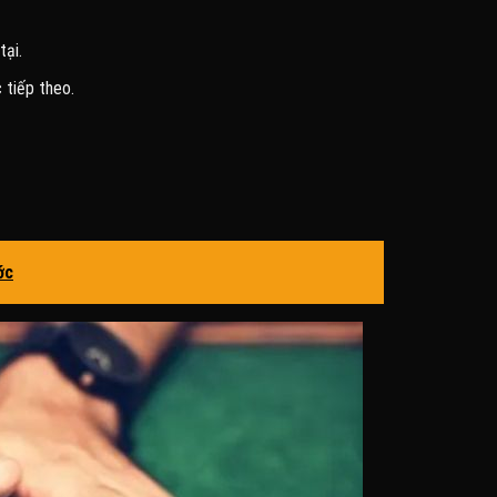
tại.
 tiếp theo.
ớc