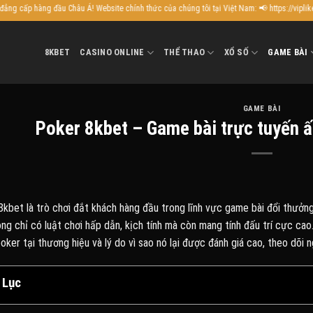
u Á! Website chính thức của chúng tôi tại Việt Nam: 📢 https://viplikes.br.com/
8KBET
CASINO ONLINE
THỂ THAO
XỔ SỐ
GAME BÀI
GAME BÀI
Poker 8kbet – Game bài trực tuyến 
8kbet
là trò chơi đắt khách hàng đầu trong lĩnh vực game bài đổi thưởn
ng chỉ có luật chơi hấp dẫn, kịch tính mà còn mang tính đấu trí cực cao.
ker tại thương hiệu và lý do vì sao nó lại được đánh giá cao, theo dõi 
 Lục