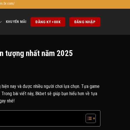
KHUYẾN MÃI
ĐĂNG KÝ +88K
ĐĂNG NHẬP
ấn tượng nhất năm 2025
g hiện nay và được nhiều người chơi lựa chọn. Tựa game
 Trong bài viết này,
8kbet
sẽ giúp bạn hiểu hơn về tựa
ngay nhé!