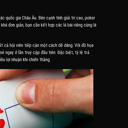
các quốc gia Châu Âu. Bên cạnh tính giải trí cao, poker
khá đơn giản, bạn cần kết hợp các lá bài riêng cùng lá
t cả hội viên tiếp cận một cách dễ dàng. Với đồ họa
 ngay ở lần truy cập đầu tiên. Đặc biệt, tỷ lệ trả
u lợi nhuận khi chiến thắng.