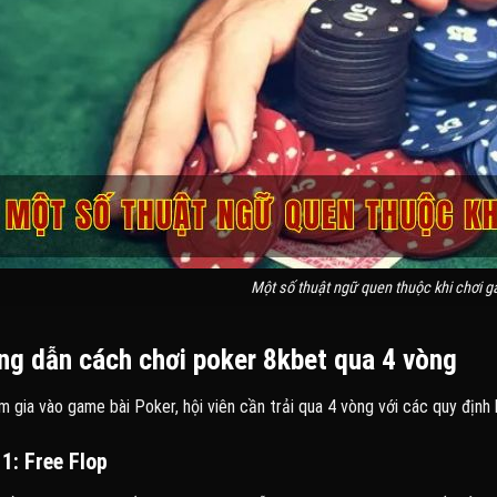
Một số thuật ngữ quen thuộc khi chơi g
g dẫn cách chơi poker 8kbet qua 4 vòng
m gia vào game bài Poker, hội viên cần trải qua 4 vòng với các quy định
1: Free Flop