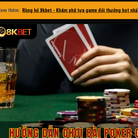
em thêm:
Rồng hổ 8kbet - Khám phá tựa game đổi thưởng hot nhấ