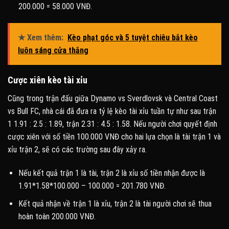
200.000 = 58.000 VNĐ.
★ Xem thêm:
Kèo phạt góc và 5 tuyệt chiêu bắt kèo
luôn sáng cửa thắng
Cược xiên kèo tài xỉu
Cũng trong trận đấu giữa Dynamo vs Sverdlovsk và Central Coast
vs Bull FC, nhà cái đã đưa ra tỷ lệ kèo tài xỉu tuần tự như sau trận
1 1.91 : 2.5 : 1.89, trận 2.31 : 4.5 : 1.58. Nếu người chơi quyết định
cược xiên với số tiền 100.000 VNĐ cho hai lựa chọn là tài trận 1 và
xỉu trận 2, sẽ có các trường sau đây xảy ra.
Nếu kết quả trận 1 là tài, trận 2 là xỉu số tiền nhận được là
1.91*1.58*100.000 – 100.000 = 201.780 VNĐ.
Kết quả nhận về trận 1 là xỉu, trận 2 là tài người chơi sẽ thua
hoàn toàn 200.000 VNĐ.