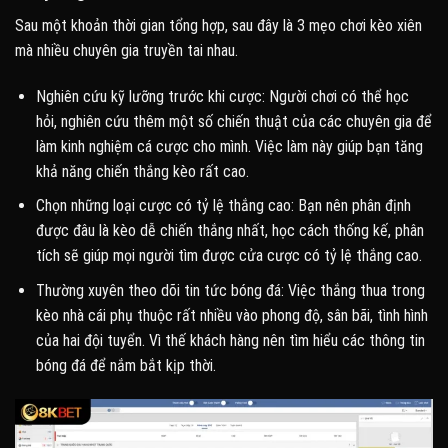
Sau một khoản thời gian tổng hợp, sau đây là 3 mẹo chơi kèo xiên
mà nhiều chuyên gia truyền tai nhau.
Nghiên cứu kỹ lưỡng trước khi cược: Người chơi có thể học
hỏi, nghiên cứu thêm một số chiến thuật của các chuyên gia để
làm kinh nghiệm cá cược cho mình. Việc làm này giúp bạn tăng
khả năng chiến thắng kèo rất cao.
Chọn những loại cược có tỷ lệ thắng cao: Bạn nên phân định
được đâu là kèo dễ chiến thắng nhất, học cách thống kế, phân
tích sẽ giúp mọi người tìm được cửa cược có tỷ lệ thắng cao.
Thường xuyên theo dõi tin tức bóng đá: Việc thắng thua trong
kèo nhà cái phụ thuộc rất nhiều vào phong độ, sân bãi, tình hình
của hai đội tuyển. Vì thế khách hàng nên tìm hiểu các thông tin
bóng đá để nắm bắt kịp thời.