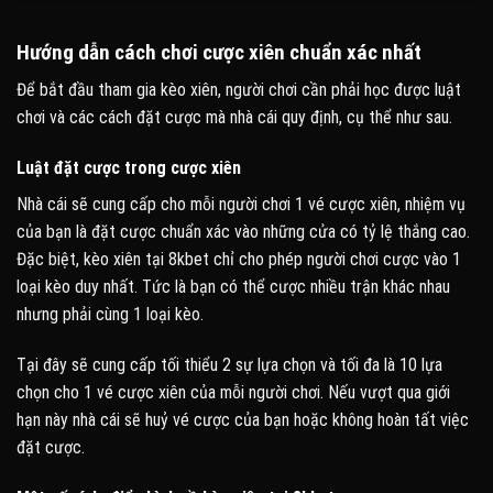
Hướng dẫn cách chơi cược xiên chuẩn xác nhất
Để bắt đầu tham gia kèo xiên, người chơi cần phải học được luật
chơi và các cách đặt cược mà nhà cái quy định, cụ thể như sau.
Luật đặt cược trong cược xiên
Nhà cái sẽ cung cấp cho mỗi người chơi 1 vé cược xiên, nhiệm vụ
của bạn là đặt cược chuẩn xác vào những cửa có tỷ lệ thắng cao.
Đặc biệt, kèo xiên tại 8kbet chỉ cho phép người chơi cược vào 1
loại kèo duy nhất. Tức là bạn có thể cược nhiều trận khác nhau
nhưng phải cùng 1 loại kèo.
Tại đây sẽ cung cấp tối thiểu 2 sự lựa chọn và tối đa là 10 lựa
chọn cho 1 vé cược xiên của mỗi người chơi. Nếu vượt qua giới
hạn này nhà cái sẽ huỷ vé cược của bạn hoặc không hoàn tất việc
đặt cược.