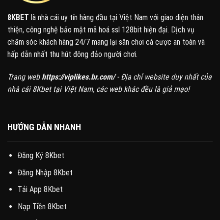
8KBET
là nhà cái uy tín hàng đầu tại Việt Nam với giao diện thân
thiện, công nghệ bảo mật mã hoá ssl 128bit hiện đại. Dịch vụ
chăm sóc khách hàng 24/7 mang lại sân chơi cá cược an toàn và
hấp dẫn nhất thu hút đông đảo người chơi.
Trang web
https://viplikes.br.com/
- Địa chỉ website duy nhất của
nhà cái 8Kbet tại Việt Nam, các web khác đều là giả mạo!
HƯỚNG DẪN NHANH
Đăng Ký 8Kbet
Đăng Nhập 8Kbet
Tải App 8Kbet
Nạp Tiền 8Kbet