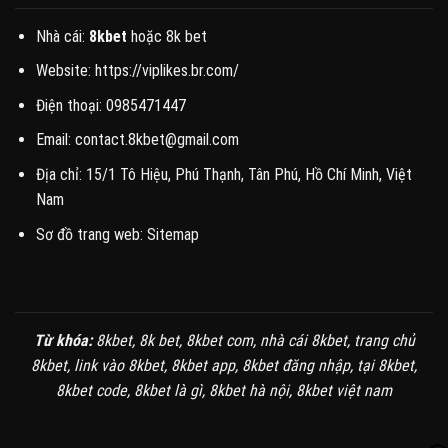
Nhà cái:
8kbet
hoặc 8k bet
Website:
https://viplikes.br.com/
Điện thoại: 0985471447
Email:
contact.8kbet@gmail.com
Địa chỉ:
15/1 Tô Hiệu, Phú Thạnh, Tân Phú, Hồ Chí Minh, Việt
Nam
Sơ đồ trang web:
Sitemap
Từ khóa:
8kbet, 8k bet, 8kbet com, nhà cái 8kbet, trang chủ
8kbet, link vào 8kbet, 8kbet app, 8kbet đăng nhập, tại 8kbet,
8kbet code, 8kbet là gì, 8kbet hà nội, 8kbet việt nam