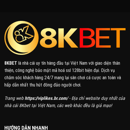
8KBET
là nhà cái uy tín hàng đầu tại Việt Nam với giao diện thân
thiện, công nghệ bảo mật mã hoá ssl 128bit hiện đại. Dịch vụ
chăm sóc khách hàng 24/7 mang lại sân chơi cá cược an toàn và
hấp dẫn nhất thu hút đông đảo người chơi.
Trang web
https://viplikes.br.com/
- Địa chỉ website duy nhất của
nhà cái 8Kbet tại Việt Nam, các web khác đều là giả mạo!
HƯỚNG DẪN NHANH