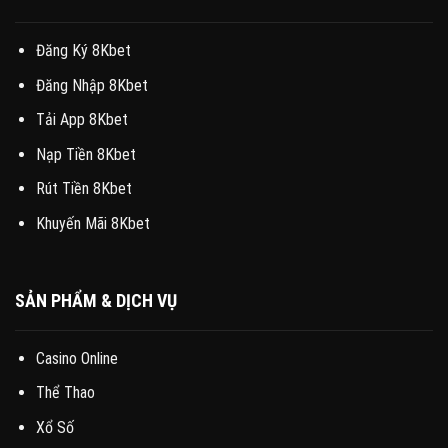
Đăng Ký 8Kbet
Đăng Nhập 8Kbet
Tải App 8Kbet
Nạp Tiền 8Kbet
Rút Tiền 8Kbet
Khuyến Mãi 8Kbet
SẢN PHẨM & DỊCH VỤ
Casino Online
Thể Thao
Xổ Số