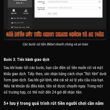
Các bước rút tiền 8kbet nhanh chóng và an toàn
Bước 3: Tiến hành giao dịch
Sau khi hoàn tất các bước, bạn cần điền số tiền muốn rút và mật
khẩu giao dịch. Tiếp theo, xác nhận bằng cách chọn “Rút tiền” dưới
form giao dịch. Sau khi gửi lệnh, nhà cái sẽ xử lý yêu cầu của bạn.
Nếu tài khoản đủ điều kiện, tiền sẽ được chuyển ngay. Trong một
số trường hợp, có thể mất đến 24 giờ để nhận tiền.
5+ lưu ý trong quá trình rút tiền người chơi cần nắm