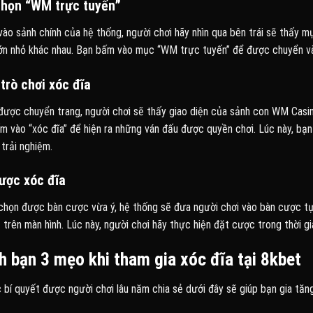
chọn “WM trực tuyến”
vào sảnh chính của hệ thống, người chơi hãy nhìn qua bên trái sẽ thấy m
ớn nhỏ khác nhau. Bạn bấm vào mục “WM trực tuyến” để được chuyển v
trò chơi xóc đĩa
 được chuyển trang, người chơi sẽ thấy giao diện của sảnh con WM Casin
ấm vào “xóc đĩa” để hiện ra những ván đấu được quyền chơi. Lúc này, bạ
trải nghiệm.
ược xóc đĩa
 chọn được bàn cược vừa ý, hệ thống sẽ đưa người chơi vào bàn cược tự
ị trên màn hình. Lúc này, người chơi hãy thực hiện đặt cược trong thời g
 bạn 3 mẹo khi tham gia xóc đĩa tại 8kbet
 bí quyết được người chơi lâu năm chia sẻ dưới đây sẽ giúp bạn gia tăn