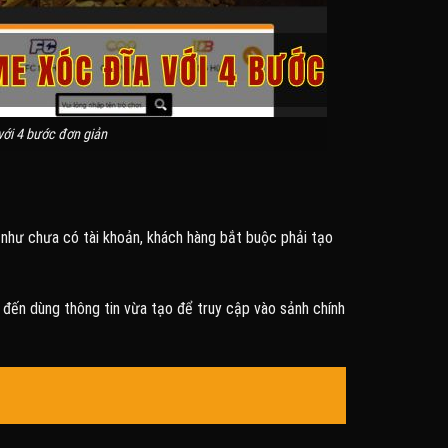
với 4 bước đơn giản
u như chưa có tài khoản, khách hàng bắt buộc phải tạo
p đến dùng thông tin vừa tạo để truy cập vào sảnh chính