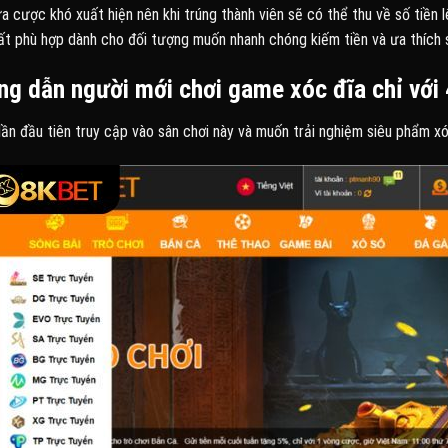
ửa cược khó xuất hiện nên khi trúng thành viên sẽ có thể thu về số tiền 
ất phù hợp dành cho đối tượng muốn nhanh chóng kiếm tiền và ưa thích
g dẫn người mới chơi game xóc đĩa chỉ với
lần đầu tiên truy cập vào sân chơi này và muốn trải nghiệm siêu phẩm x