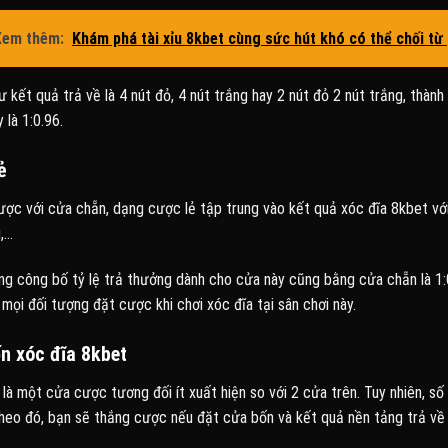
em thêm:
Khám phá tài xỉu 8kbet cùng sức hút khó có thể chối từ
 kết quả trả về là 4 nút đỏ, 4 nút trắng hay 2 nút đỏ 2 nút trắng, thà
 là 1:0.96.
ẻ
ược với cửa chẵn, dạng cược lẻ tập trung vào kết quả xóc đĩa 8kbet với 
g,…
g công bố tỷ lệ trả thưởng dành cho cửa này cũng bằng cửa chẵn là 1:0
mọi đối tượng đặt cược khi chơi xóc đĩa tại sân chơi này.
n xóc đĩa 8kbet
là một cửa cược tương đối ít xuất hiện so với 2 cửa trên. Tuy nhiên, số
heo đó, bạn sẽ thắng cược nếu đặt cửa bốn và kết quả nền tảng trả về l