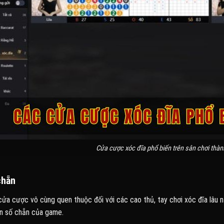
Cửa cược xóc đĩa phổ biến trên sân chơi thàn
chẵn
cửa cược vô cùng quen thuộc đối với các cao thủ, tay chơi xóc đĩa lâu 
on số chẵn của game.