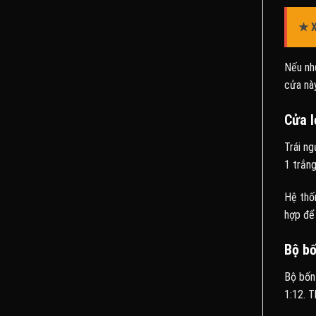
★ X
Nếu như
cửa này
Cửa l
Trái ng
1 trắn
Hệ thốn
hợp để 
Bộ bố
Bộ bốn 
1:12. T