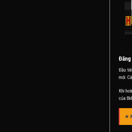
Đăng 
Đầu tiê
mới. Cá
Khi hoà
của 8k
★ X