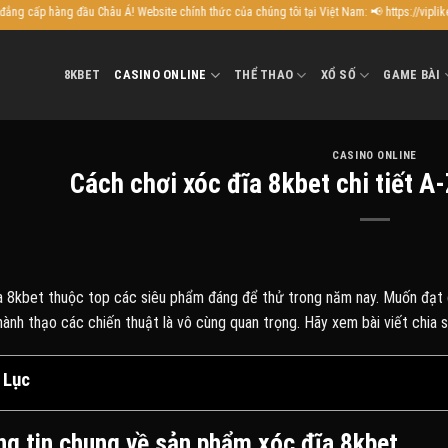
hâu Á! Website chính thức của chúng tôi tại Việt Nam: 📢 https://viplikes.br.com/
8KBET
CASINO ONLINE
THỂ THAO
XỔ SỐ
GAME BÀI
CASINO ONLINE
Cách chơi xóc đĩa 8kbet chi tiết A
a 8kbet
thuộc top các siêu phẩm đáng để thử trong năm nay. Muốn đạt c
ành thạo các chiến thuật là vô cùng quan trọng. Hãy xem bài viết chia 
 Lục
g tin chung về sản phẩm xóc đĩa 8kbet