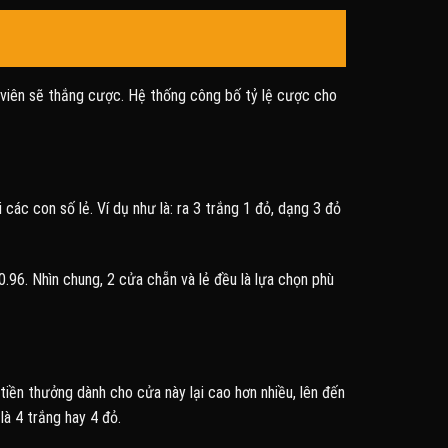
nh viên sẽ thắng cược. Hệ thống công bố tỷ lệ cược cho
các con số lẻ. Ví dụ như là: ra 3 trắng 1 đỏ, dạng 3 đỏ
.96. Nhìn chung, 2 cửa chẵn và lẻ đều là lựa chọn phù
 tiền thưởng dành cho cửa này lại cao hơn nhiều, lên đến
à 4 trắng hay 4 đỏ.