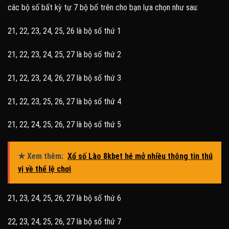
các bộ số bất kỳ tự 7 bộ bố trên cho bạn lựa chọn như sau:
21, 22, 23, 24, 25, 26 là bộ số thứ 1
21, 22, 23, 24, 25, 27 là bộ số thứ 2
21, 22, 23, 24, 26, 27 là bộ số thứ 3
21, 22, 23, 25, 26, 27 là bộ số thứ 4
21, 22, 24, 25, 26, 27 là bộ số thứ 5
★ Xem thêm:
Xổ số Lào 8kbet hé mở nhiều thông tin thú
vị về thể lệ chơi
21, 23, 24, 25, 26, 27 là bộ số thứ 6
22, 23, 24, 25, 26, 27 là bộ số thứ 7