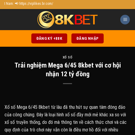
Chuyển
📢 https://viplikes.br.com/
đến
nội
dung
ĐĂNG KÝ +88K
ĐĂNG NHẬP
XỔ SỐ
Trải nghiệm Mega 6/45 8kbet với cơ hội
nhận 12 tỷ đồng
Xổ số
Mega 6/45 8kbet
từ lâu đã thu hút sự quan tâm đông đảo
của công chúng. Đây là loại hình xổ số đầy mới mẻ khác xa so với
xổ số truyền thống, do đó mà thông tin về cách thức chơi và các
quy định của trò chơi này vẫn còn là điều mơ hồ đối với nhiều