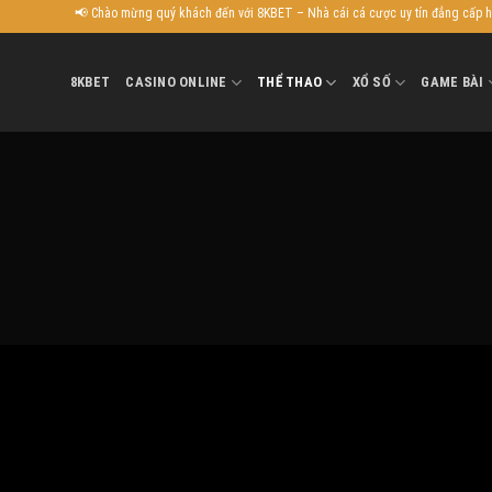
📢 Chào mừng quý khách đến với 8KBET – Nhà cái cá cược uy tín đẳng cấp hàng đ
8KBET
CASINO ONLINE
THỂ THAO
XỔ SỐ
GAME BÀI